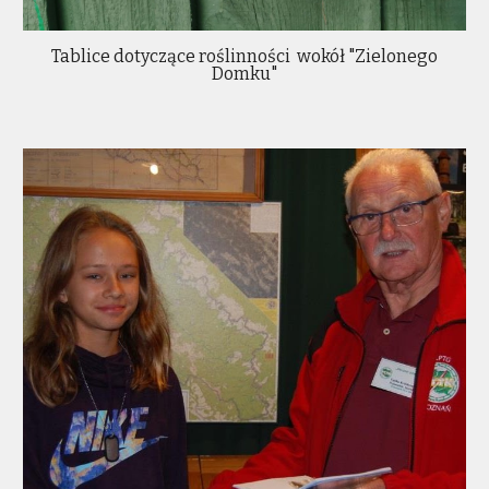
Tablice dotyczące roślinności wokół "Zielonego
Domku"